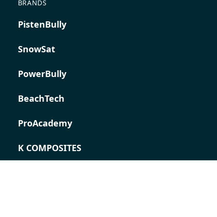
BRANDS
PistenBully
SnowSat
PowerBully
BeachTech
ProAcademy
K COMPOSITES
CONTACT