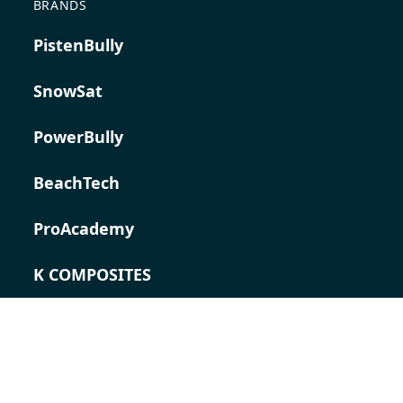
BRANDS
PistenBully
SnowSat
PowerBully
BeachTech
ProAcademy
K COMPOSITES
CONTACT