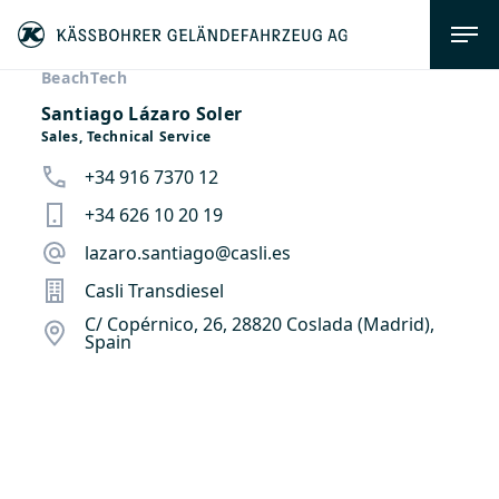
BeachTech
Santiago Lázaro Soler
Sales, Technical Service
+34 916 7370 12
+34 626 10 20 19
lazaro.santiago@casli.es
Casli Transdiesel
C/ Copérnico, 26, 28820 Coslada (Madrid),
Spain