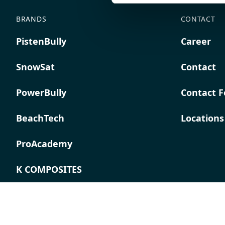
BRANDS
CONTACT
PistenBully
Career
SnowSat
Contact
PowerBully
Contact 
BeachTech
Locations
ProAcademy
K COMPOSITES
Imprint
Terms &
Privacy