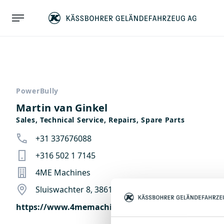
PowerBully
Martin van Ginkel
Sales, Technical Service, Repairs, Spare Parts
+31 337676088
+316 502 1 7145
4ME Machines
Sluiswachter 8, 3861 Nijkerk, Netherlands
https://www.4memachines.nl/