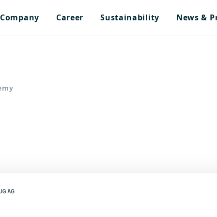
Company
Career
Sustainability
News & P
demy
o, Italy