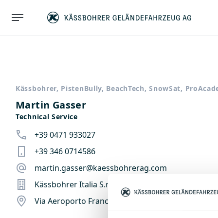
Kässbohrer, PistenBully, BeachTech, SnowSat, ProAca
Martin Gasser
Technical Service
+39 0471 933027
+39 346 0714586
martin.gasser@kaessbohrerag.com
Kässbohrer Italia S.r.l.
Via Aeroporto Francesco Baracca 10, 39100 Bolzan