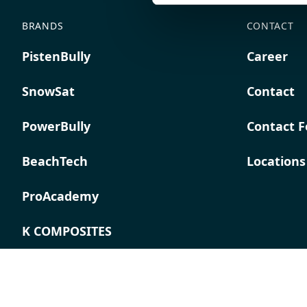
BRANDS
CONTACT
PistenBully
Career
SnowSat
Contact
PowerBully
Contact 
BeachTech
Locations
ProAcademy
K COMPOSITES
Imprint
Terms &
Privacy