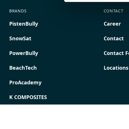
BRANDS
CONTACT
PistenBully
Career
SnowSat
Contact
PowerBully
Contact 
BeachTech
Locations
ProAcademy
K COMPOSITES
Imprint
Terms &
Privacy