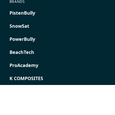
BRANDS
PistenBully
SnowSat
PowerBully
BeachTech
ProAcademy
K COMPOSITES
CONTACT