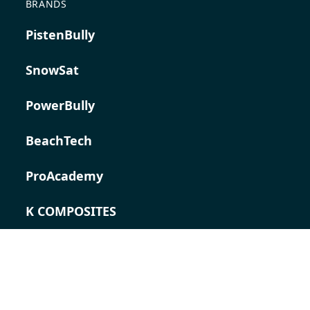
BRANDS
PistenBully
SnowSat
PowerBully
BeachTech
ProAcademy
K COMPOSITES
CONTACT