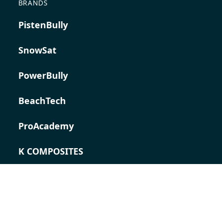
BRANDS
PistenBully
SnowSat
PowerBully
BeachTech
ProAcademy
K COMPOSITES
CONTACT