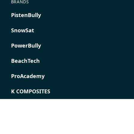
BRANDS
PistenBully
SnowSat
PowerBully
BeachTech
ProAcademy
K COMPOSITES
CONTACT