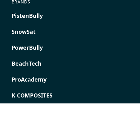
BRANDS
PistenBully
SnowSat
PowerBully
BeachTech
ProAcademy
K COMPOSITES
CONTACT