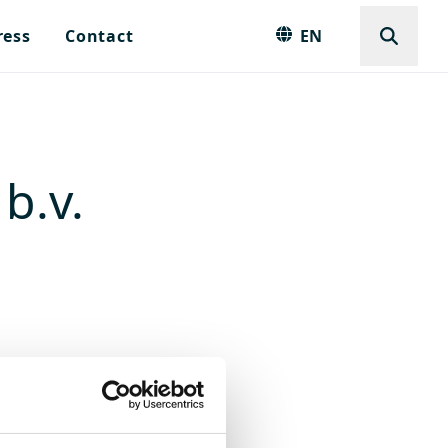
ress
Contact
EN
b.v.