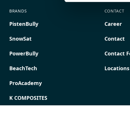
BRANDS
CONTACT
PistenBully
Career
SnowSat
Contact
PowerBully
Contact 
BeachTech
Locations
ProAcademy
K COMPOSITES
Imprint
Terms &
Privacy