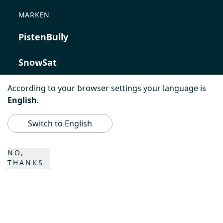
MARKEN
PistenBully
SnowSat
PowerBully
According to your browser settings your language is
English
.
BeachTech
Switch to English
ProAcademy
NO,
THANKS
K COMPOSITES
KONTAKT