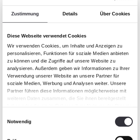
Zukunftsstrategie zu entwickeln und mit
modernen Methoden gemeinsam mit den
Zustimmung
Details
Über Cookies
Mitarbeitern umzusetzen. Er will alle Stakeholder
des Unternehmens bei Veränderungsprozessen
überzeugen, mitnehmen und vor allem
Diese Webseite verwendet Cookies
motivieren.
Wir verwenden Cookies, um Inhalte und Anzeigen zu
personalisieren, Funktionen für soziale Medien anbieten
Digitale Transformation ist für Herrn Kaiser
zu können und die Zugriffe auf unsere Website zu
gelebter Alltag. Er greift auf vielfältige
analysieren. Außerdem geben wir Informationen zu Ihrer
Erfahrungen zurück wie Business Process
Verwendung unserer Website an unsere Partner für
Management und SAP- Implementierung,
soziale Medien, Werbung und Analysen weiter. Unsere
Digitalisierung von Prozessen im Finanzbereich
Partner führen diese Informationen möglicherweise mit
und Erfahrungen aus einer CIO Position und wird
weiteren Daten zusammen, die Sie ihnen bereitgestellt
diese in die Kässbohrer Geländefahrzeug AG
haben oder die sie im Rahmen Ihrer Nutzung der Dienste
einbringen.
gesammelt haben.
Einwilligungsauswahl
Notwendig
Gemeinsam mit Jens Rottmair und dem
gesamten Managementteam werden die
Themen der Zukunft weiterentwickelt und die