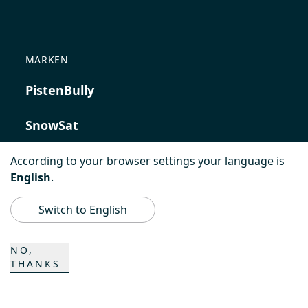
MARKEN
PistenBully
SnowSat
PowerBully
According to your browser settings your language is
English
.
BeachTech
Switch to English
ProAcademy
NO,
THANKS
K COMPOSITES