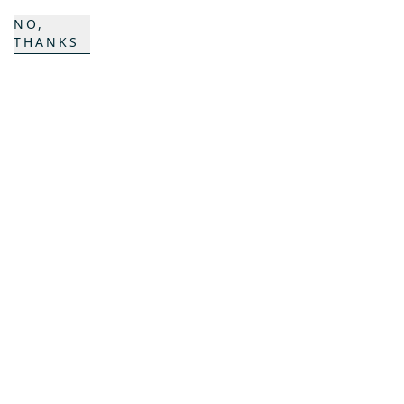
NO,
THANKS
K COMPOSITES
KONTAKT
Karriere
Ansprechpartner
Kontaktformular
Standorte