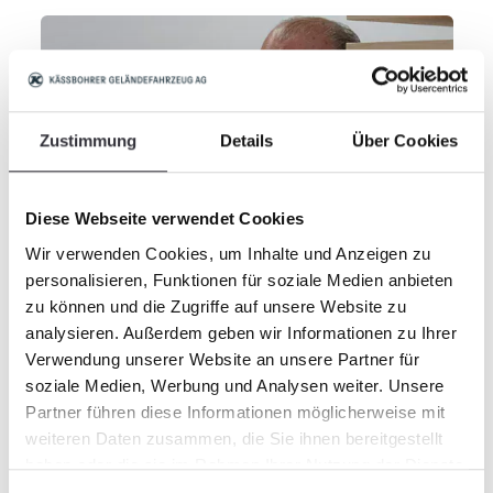
Zustimmung
Details
Über Cookies
Diese Webseite verwendet Cookies
Wir verwenden Cookies, um Inhalte und Anzeigen zu
personalisieren, Funktionen für soziale Medien anbieten
zu können und die Zugriffe auf unsere Website zu
Valter Tura hat PistenBully in Italien zu dem
analysieren. Außerdem geben wir Informationen zu Ihrer
gemacht, was es heute ist.
Verwendung unserer Website an unsere Partner für
soziale Medien, Werbung und Analysen weiter. Unsere
Partner führen diese Informationen möglicherweise mit
weiteren Daten zusammen, die Sie ihnen bereitgestellt
haben oder die sie im Rahmen Ihrer Nutzung der Dienste
gesammelt haben.