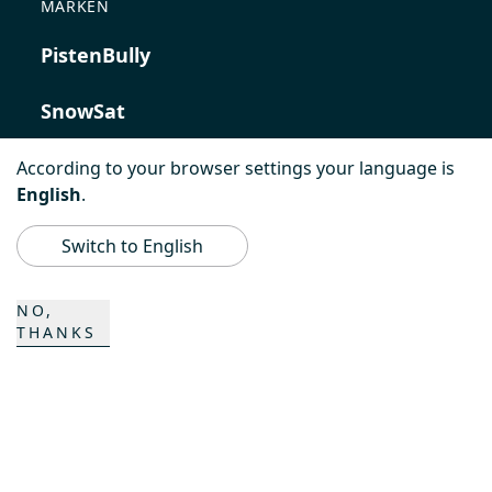
MARKEN
PistenBully
SnowSat
PowerBully
According to your browser settings your language is
English
.
BeachTech
Switch to English
ProAcademy
NO,
THANKS
K COMPOSITES
KONTAKT