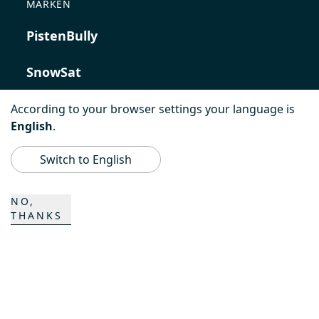
MARKEN
PistenBully
SnowSat
PowerBully
According to your browser settings your language is
English
.
BeachTech
Switch to English
ProAcademy
NO,
THANKS
K COMPOSITES
KONTAKT