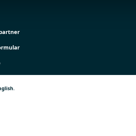
partner
ormular
e
nglish
.