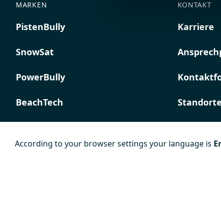
MARKEN
KONTAKT
PistenBully
Karriere
SnowSat
Ansprech
PowerBully
Kontaktf
BeachTech
Standort
ProAcademy
According to your browser settings your language is
E
K COMPOSITES
Impressum
Datenschutz
AGB