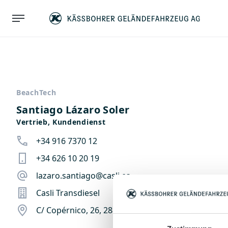
BeachTech
Santiago Lázaro Soler
Vertrieb, Kundendienst
+34 916 7370 12
+34 626 10 20 19
lazaro.santiago@casli.es
Casli Transdiesel
C/ Copérnico, 26, 28820 Coslada (Madrid), Spanie