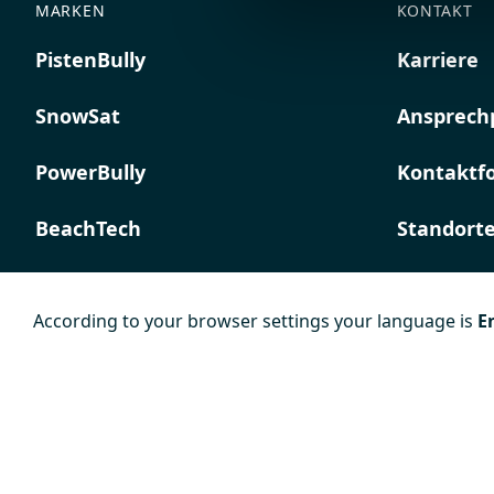
MARKEN
KONTAKT
PistenBully
Karriere
SnowSat
Ansprech
PowerBully
Kontaktf
BeachTech
Standort
ProAcademy
According to your browser settings your language is
E
K COMPOSITES
Impressum
Datenschutz
AGB