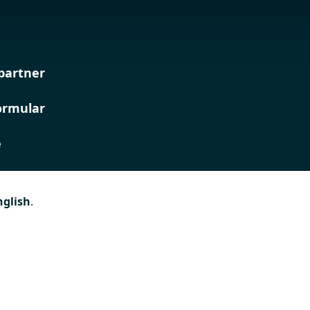
partner
ormular
e
nglish
.