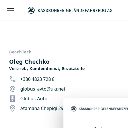
BeachTech
Oleg Chechko
Vertrieb, Kundendienst, Ersatzteile
+380 4823 728 81
globus_avto@ukr.net
Globus-Auto
Atamana Chepigi 29, 65003 Odessa, Ukraine