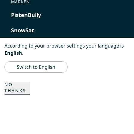
MARKEN
PistenBully
SnowSat
PowerBully
According to your browser settings your language is
English
.
BeachTech
Switch to English
ProAcademy
NO,
THANKS
K COMPOSITES
KONTAKT