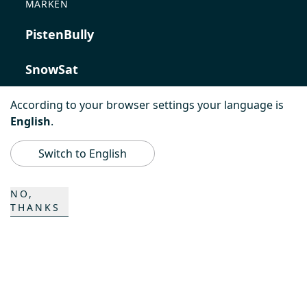
MARKEN
PistenBully
SnowSat
PowerBully
According to your browser settings your language is
English
.
BeachTech
Switch to English
ProAcademy
NO,
THANKS
K COMPOSITES
KONTAKT