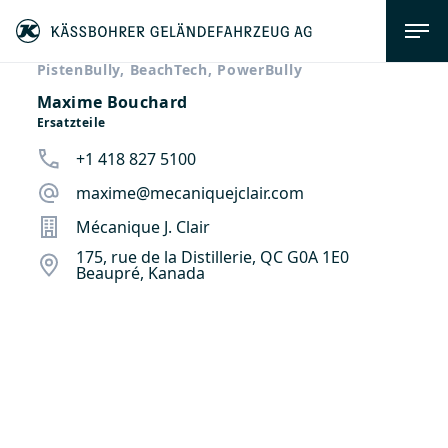
PistenBully, BeachTech, PowerBully
Maxime Bouchard
Ersatzteile
+1 418 827 5100
maxime@mecaniquejclair.com
Mécanique J. Clair
175, rue de la Distillerie, QC G0A 1E0
Beaupré, Kanada