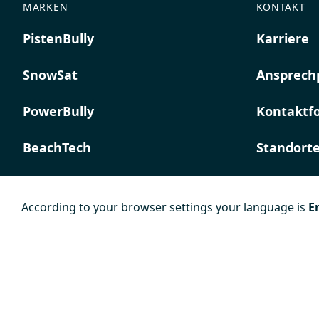
MARKEN
KONTAKT
PistenBully
Karriere
SnowSat
Ansprech
PowerBully
Kontaktf
BeachTech
Standort
ProAcademy
According to your browser settings your language is
E
K COMPOSITES
Impressum
Datenschutz
AGB