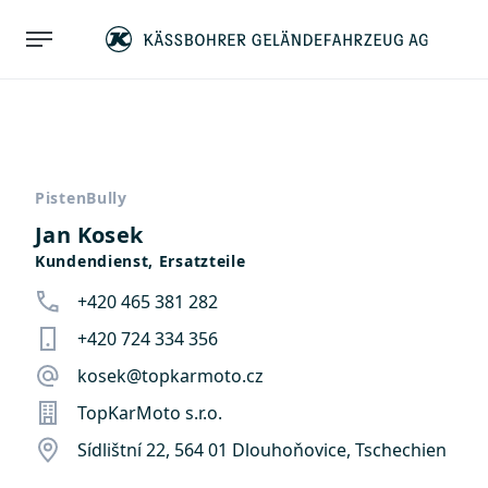
PistenBully
Jan Kosek
Kundendienst, Ersatzteile
+420 465 381 282
+420 724 334 356
kosek@topkarmoto.cz
TopKarMoto s.r.o.
Sídlištní 22, 564 01 Dlouhoňovice, Tschechien