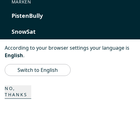
MARKEN
PistenBully
SnowSat
PowerBully
According to your browser settings your language is
English
.
BeachTech
Switch to English
ProAcademy
NO,
THANKS
K COMPOSITES
KONTAKT