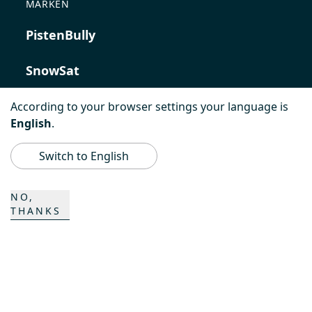
MARKEN
PistenBully
SnowSat
PowerBully
According to your browser settings your language is
English
.
BeachTech
Switch to English
ProAcademy
NO,
THANKS
K COMPOSITES
KONTAKT