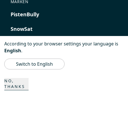
MARKEN
PistenBully
SnowSat
PowerBully
According to your browser settings your language is
English
.
BeachTech
Switch to English
ProAcademy
NO,
THANKS
K COMPOSITES
KONTAKT