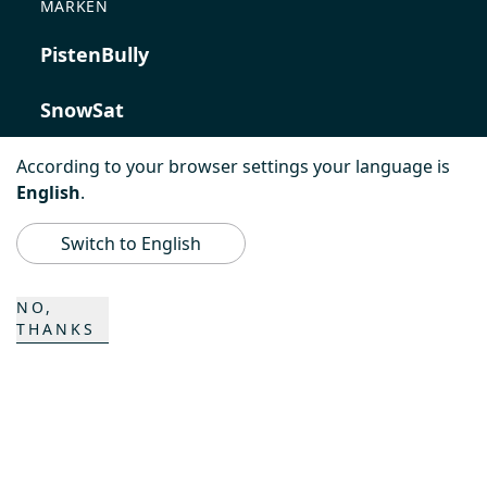
MARKEN
PistenBully
SnowSat
PowerBully
According to your browser settings your language is
English
.
BeachTech
Switch to English
ProAcademy
NO,
THANKS
K COMPOSITES
KONTAKT