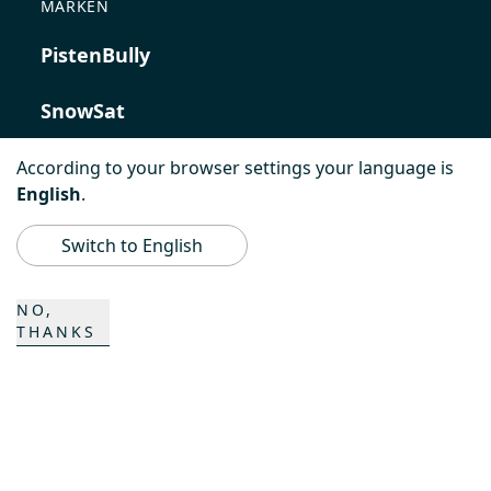
MARKEN
PistenBully
SnowSat
PowerBully
According to your browser settings your language is
English
.
BeachTech
Switch to English
ProAcademy
NO,
THANKS
K COMPOSITES
KONTAKT