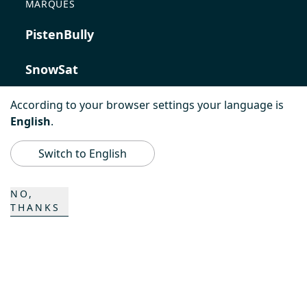
MARQUES
PistenBully
SnowSat
PowerBully
According to your browser settings your language is
English
.
BeachTech
Switch to English
ProAcademy
NO,
THANKS
K COMPOSITES
CONTACT