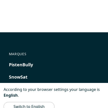
Daten innerhalb unserer Website finden Sie in
unseren
Datenschutzbestimmungen
.
Captcha
*
MARQUES
PistenBully
SnowSat
Envoyer le message
PowerBully
According to your browser settings your language is
English
.
BeachTech
Les champs marqués d'un astérisque (*) sont
Switch to English