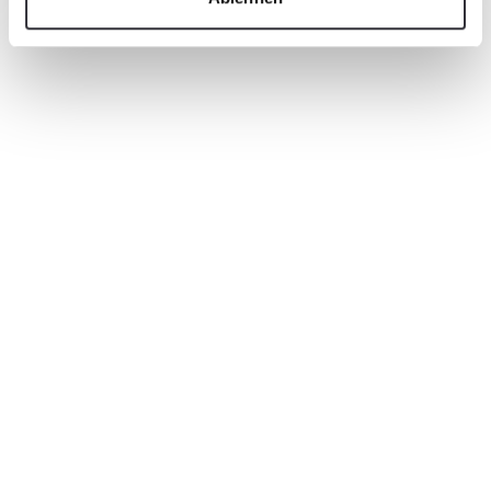
J'ai lu l '
avis de protection des données
et
j'accepte le traitement et l'utilisation de mes
données personnelles pour traiter ma
demande. Vos données ne seront pas
transmises à des tiers.
*
Mit dem Absenden des Formulars werden Ihre
angegebenen Daten zum Zwecke der
Bearbeitung der Anfrage(n) durch die
Kässbohrer Geländefahrzeug AG, Kässbohrerstr.
11, 88471 Laupheim, verarbeitet. Ihre Daten
werden dabei streng zweckgebunden
verarbeitet.
Weitere Informationen zur Verarbeitung Ihrer