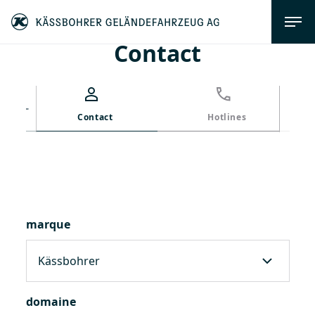
Contact
Contact
Hotlines
Écrivez-nous
Hotlines pour
marque
Demande
*
domaine