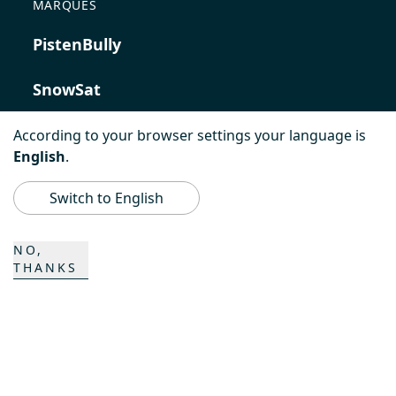
MARQUES
PistenBully
SnowSat
PowerBully
According to your browser settings your language is
English
.
BeachTech
Switch to English
ProAcademy
NO,
THANKS
K COMPOSITES
CONTACT