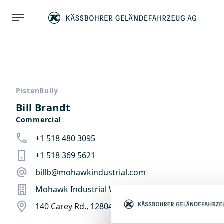
PistenBully
Bill Brandt
Commercial
+1 518 480 3095
+1 518 369 5621
billb@mohawkindustrial.com
Mohawk Industrial Werks
140 Carey Rd., 12804 Queensbury, NY, États-Unis