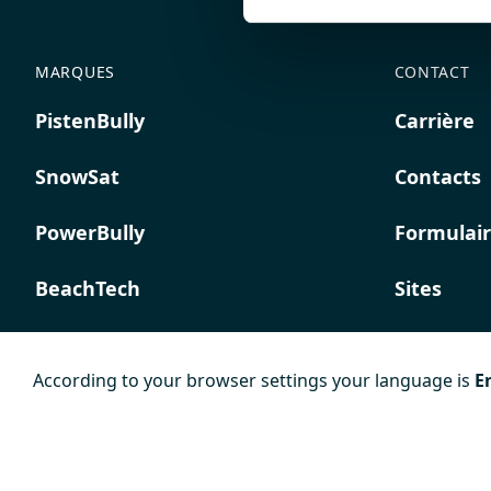
MARQUES
CONTACT
PistenBully
Carrière
SnowSat
Contacts
PowerBully
Formulair
BeachTech
Sites
ProAcademy
According to your browser settings your language is
E
K COMPOSITES