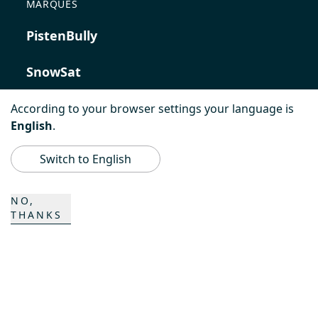
MARQUES
PistenBully
SnowSat
PowerBully
According to your browser settings your language is
English
.
BeachTech
Switch to English
ProAcademy
NO,
THANKS
K COMPOSITES
CONTACT