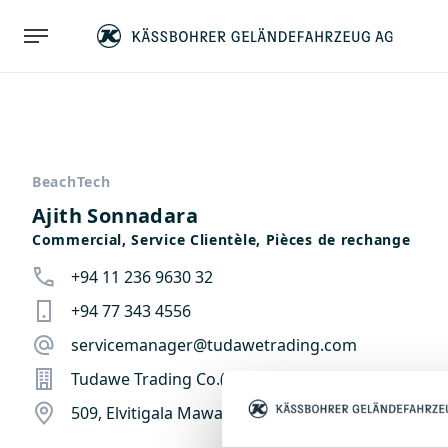
BeachTech
Ajith Sonnadara
Commercial, Service Clientèle, Pièces de rechange
+94 11 236 9630 32
+94 77 343 4556
servicemanager@tudawetrading.com
Tudawe Trading Co.(Pvt.) Ltd.
509, Elvitigala Mawatha, 05 Colombo, Sri Lanka