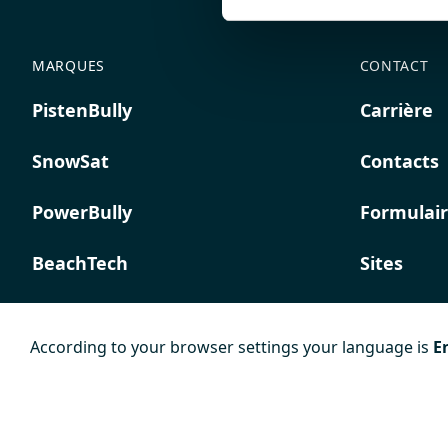
MARQUES
CONTACT
PistenBully
Carrière
SnowSat
Contacts
PowerBully
Formulair
BeachTech
Sites
ProAcademy
According to your browser settings your language is
E
K COMPOSITES