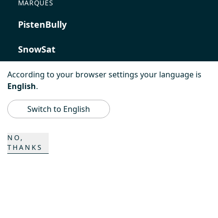
MARQUES
PistenBully
SnowSat
PowerBully
According to your browser settings your language is
English
.
BeachTech
Switch to English
ProAcademy
NO,
THANKS
K COMPOSITES
CONTACT