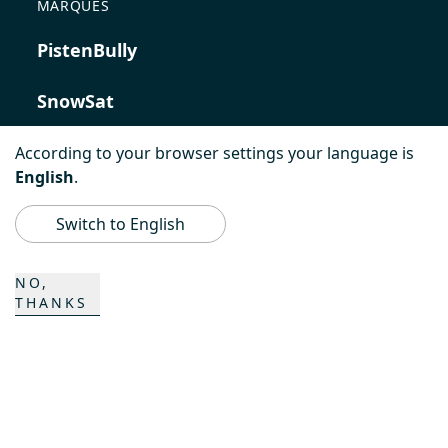
MARQUES
PistenBully
SnowSat
PowerBully
According to your browser settings your language is
English
.
BeachTech
Switch to English
ProAcademy
NO,
THANKS
K COMPOSITES
CONTACT