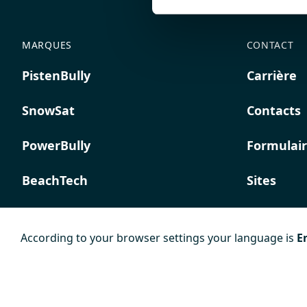
MARQUES
CONTACT
PistenBully
Carrière
SnowSat
Contacts
PowerBully
Formulair
BeachTech
Sites
ProAcademy
According to your browser settings your language is
E
K COMPOSITES