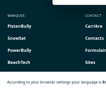
MARQUES
CONTACT
PistenBully
Carrière
SnowSat
Contacts
PowerBully
Formulair
BeachTech
Sites
ProAcademy
According to your browser settings your language is
E
K COMPOSITES