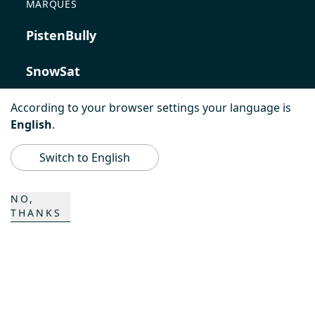
MARQUES
PistenBully
SnowSat
PowerBully
According to your browser settings your language is
English
.
BeachTech
Switch to English
ProAcademy
NO,
THANKS
K COMPOSITES
CONTACT