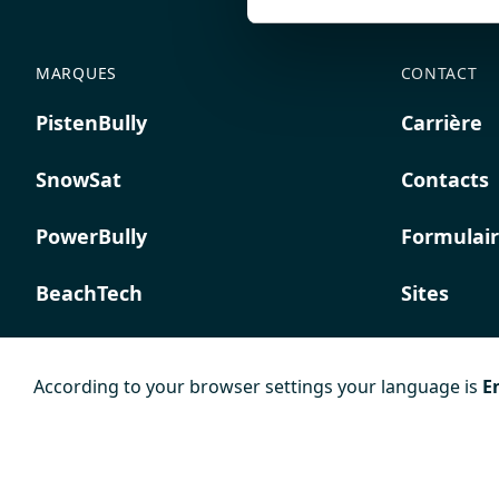
MARQUES
CONTACT
PistenBully
Carrière
SnowSat
Contacts
PowerBully
Formulair
BeachTech
Sites
ProAcademy
According to your browser settings your language is
E
K COMPOSITES