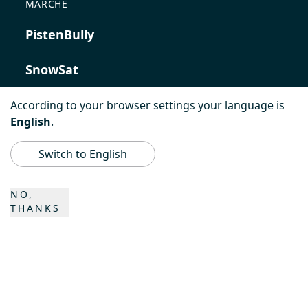
MARCHE
PistenBully
SnowSat
PowerBully
According to your browser settings your language is
English
.
BeachTech
Switch to English
ProAcademy
NO,
THANKS
K COMPOSITES
CONTATTO