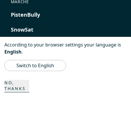
MARCHE
PistenBully
SnowSat
PowerBully
According to your browser settings your language is
English
.
BeachTech
Switch to English
ProAcademy
NO,
THANKS
K COMPOSITES
CONTATTO