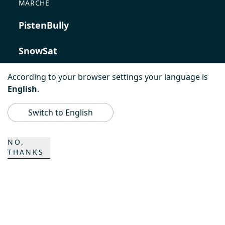
MARCHE
PistenBully
SnowSat
PowerBully
According to your browser settings your language is
English
.
BeachTech
Switch to English
ProAcademy
NO,
THANKS
K COMPOSITES
CONTATTO