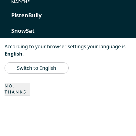
MARCHE
PistenBully
SnowSat
PowerBully
According to your browser settings your language is
English
.
BeachTech
Switch to English
ProAcademy
NO,
THANKS
K COMPOSITES
CONTATTO