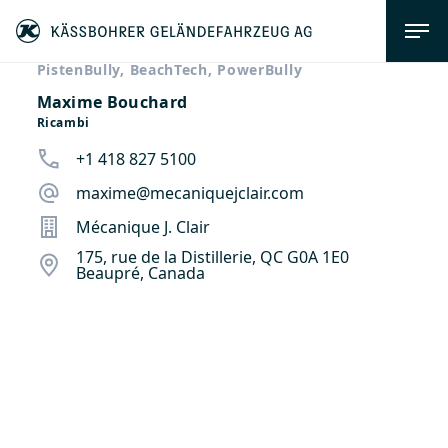
PistenBully, BeachTech, PowerBully
Maxime Bouchard
Ricambi
+1 418 827 5100
maxime@mecaniquejclair.com
Mécanique J. Clair
175, rue de la Distillerie, QC G0A 1E0
Beaupré, Canada