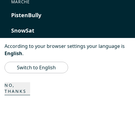
MARCHE
PistenBully
SnowSat
PowerBully
According to your browser settings your language is
English
.
BeachTech
Switch to English
ProAcademy
NO,
THANKS
K COMPOSITES
CONTATTO