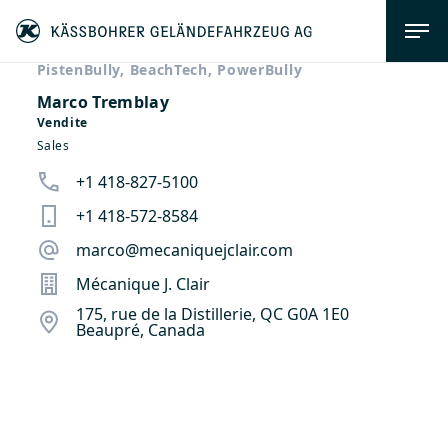
PistenBully, BeachTech, PowerBully
Marco Tremblay
Vendite
Sales
+1 418-827-5100
+1 418-572-8584
marco@mecaniquejclair.com
Mécanique J. Clair
175, rue de la Distillerie, QC G0A 1E0
Beaupré, Canada