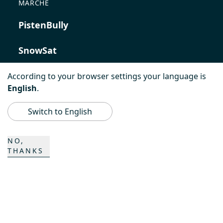
MARCHE
PistenBully
SnowSat
PowerBully
According to your browser settings your language is
English
.
BeachTech
Switch to English
ProAcademy
NO,
THANKS
K COMPOSITES
CONTATTO