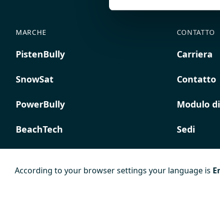
MARCHE
CONTATTO
PistenBully
Carriera
SnowSat
Contatto
PowerBully
Modulo di
BeachTech
Sedi
ProAcademy
According to your browser settings your language is
E
K COMPOSITES