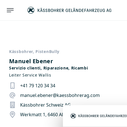
Kässbohrer, PistenBully
Manuel Ebener
Servizio clienti, Riparazione, Ricambi
Leiter Service Wallis
+41 79 120 34 34
manuel.ebener@kaessbohrerag.com
Kässbohrer Schweiz AG
Werkmatt 1, 6460 Altdorf, Svizzera