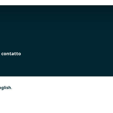
 contatto
nglish
.