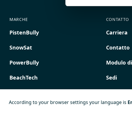
MARCHE
CONTATTO
PistenBully
Carriera
SnowSat
Contatto
PowerBully
Modulo di
BeachTech
Sedi
ProAcademy
According to your browser settings your language is
E
K COMPOSITES