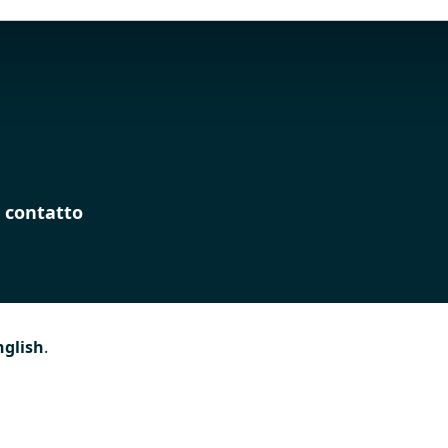
 contatto
nglish
.