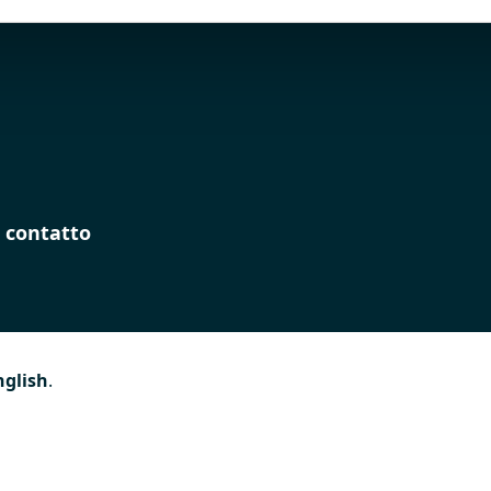
 contatto
nglish
.