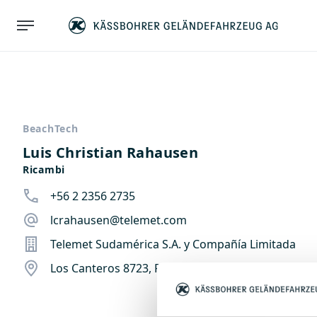
BeachTech
Luis Christian Rahausen
Ricambi
+56 2 2356 2735
lcrahausen@telemet.com
Telemet Sudamérica S.A. y Compañía Limitada
Los Canteros 8723, Parque Industrial La Reina, San