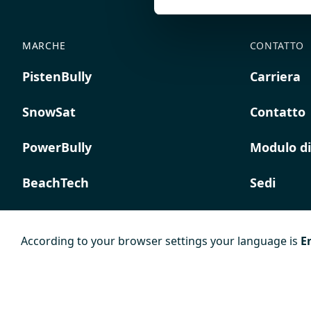
MARCHE
CONTATTO
PistenBully
Carriera
SnowSat
Contatto
PowerBully
Modulo di
BeachTech
Sedi
ProAcademy
According to your browser settings your language is
E
K COMPOSITES