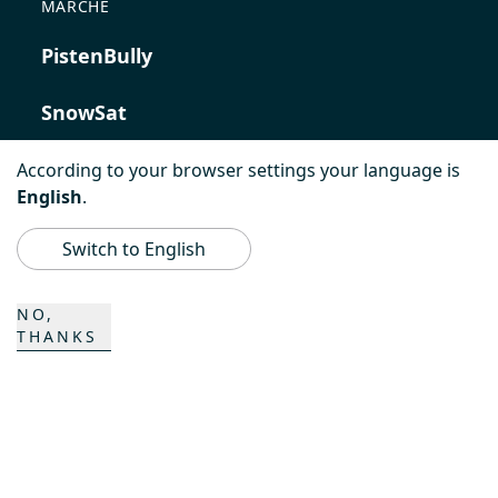
MARCHE
PistenBully
SnowSat
PowerBully
According to your browser settings your language is
English
.
BeachTech
Switch to English
ProAcademy
NO,
THANKS
K COMPOSITES
CONTATTO