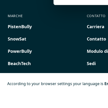
MARCHE
CONTATTO
PistenBully
Carriera
SnowSat
Contatto
PowerBully
Modulo di
BeachTech
Sedi
ProAcademy
According to your browser settings your language is
E
K COMPOSITES