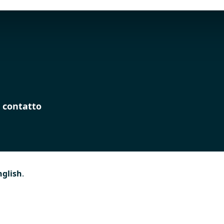
 contatto
nglish
.