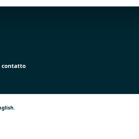
 contatto
nglish
.