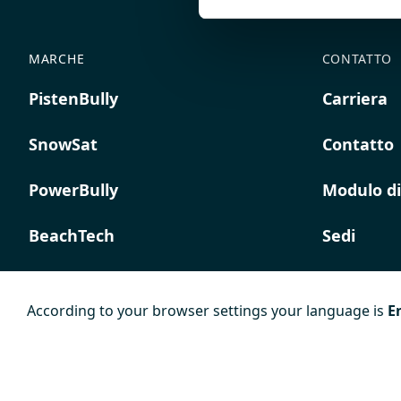
MARCHE
CONTATTO
PistenBully
Carriera
SnowSat
Contatto
PowerBully
Modulo di
BeachTech
Sedi
ProAcademy
According to your browser settings your language is
E
K COMPOSITES